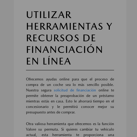
UTILIZAR
HERRAMIENTAS Y
RECURSOS DE
FINANCIACIÓN
EN LÍNEA
Ofrecemos ayudas online para que el proceso de
compra de un coche sea lo más sencillo posible.
Nuestra segura
solicitud de financiación
online te
permite obtener la preaprobación de un préstamo
mientras estás en casa. Esto le ahorrará tiempo en el
concesionario y le permitirá conocer mejor su
presupuesto antes de comprar.
Otra valiosa herramienta que ofrecemos es la función
Valore su permuta. Si quieres cambiar tu vehículo
actual, esta herramienta te proporciona una