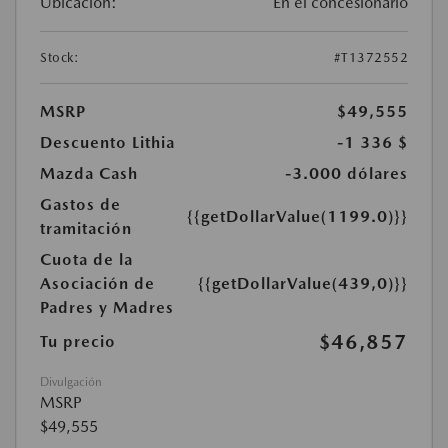
Ubicación:
En el concesionario
Stock:
#T1372552
MSRP
$49,555
Descuento Lithia
-1 336 $
Mazda Cash
-3.000 dólares
Gastos de
{{getDollarValue(1199.0)}}
tramitación
Cuota de la
Asociación de
{{getDollarValue(439,0)}}
Padres y Madres
$46,857
Tu precio
Divulgación
MSRP
$49,555