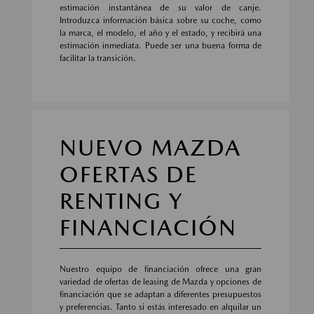
estimación instantánea de su valor de canje.
Introduzca información básica sobre su coche, como
la marca, el modelo, el año y el estado, y recibirá una
estimación inmediata. Puede ser una buena forma de
facilitar la transición.
NUEVO MAZDA
OFERTAS DE
RENTING Y
FINANCIACIÓN
Nuestro equipo de financiación ofrece una gran
variedad de ofertas de leasing de Mazda y opciones de
financiación que se adaptan a diferentes presupuestos
y preferencias. Tanto si estás interesado en alquilar un