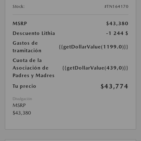
Stock:
#TN164170
MSRP
$43,380
Descuento Lithia
-1 244 $
Gastos de
{{getDollarValue(1199.0)}}
tramitación
Cuota de la
Asociación de
{{getDollarValue(439,0)}}
Padres y Madres
$43,774
Tu precio
Divulgación
MSRP
$43,380