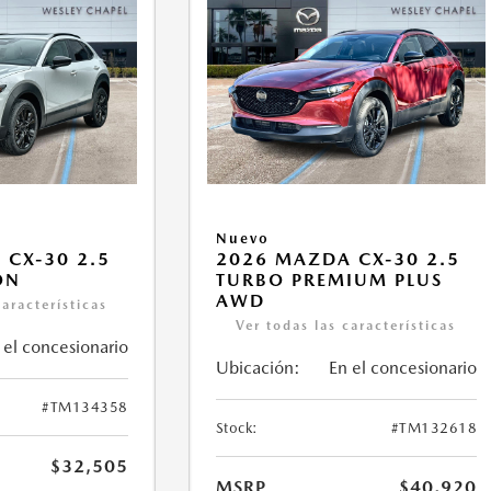
Nuevo
 CX-30 2.5
2026 MAZDA CX-30 2.5
ON
TURBO PREMIUM PLUS
AWD
características
Ver todas las características
 el concesionario
Ubicación:
En el concesionario
#TM134358
Stock:
#TM132618
$32,505
MSRP
$40,920