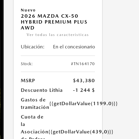
Nuevo
2026 MAZDA CX-50
HYBRID PREMIUM PLUS
AWD
Ver todas las características
Ubicación:
En el concesionario
Stock:
#TN164170
MSRP
$43,380
Descuento Lithia
-1 244 $
Gastos de
{{getDollarValue(1199.0)}}
tramitación
Cuota de
la
Asociación
{{getDollarValue(439,0)}}