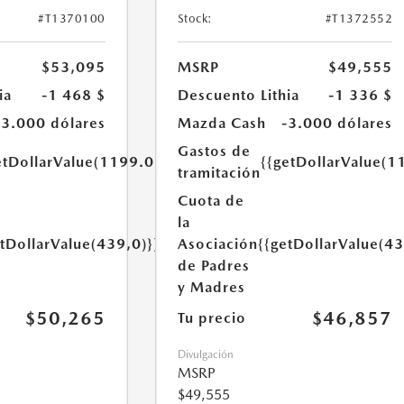
#T1370100
Stock:
#T1372552
$53,095
MSRP
$49,555
ia
-1 468 $
Descuento Lithia
-1 336 $
-3.000 dólares
Mazda Cash
-3.000 dólares
Gastos de
etDollarValue(1199.0)}}
{{getDollarValue(1
tramitación
Cuota de
la
etDollarValue(439,0)}}
Asociación
{{getDollarValue(43
de Padres
y Madres
$50,265
$46,857
Tu precio
Divulgación
MSRP
$49,555