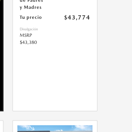
de Padres
y Madres
$43,774
Tu precio
Divulgación
MSRP
$43,380