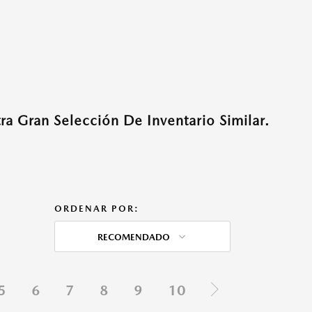
a Gran Selección De Inventario Similar.
ORDENAR POR:
RECOMENDADO
5
6
7
8
9
10