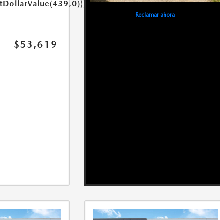
etDollarValue(439,0)}}
Reclamar ahora
$53,619