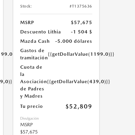
Stock:
#T1375636
MSRP
$57,675
Descuento Lithia
-1 504 $
Mazda Cash
-5.000 dólares
Gastos de
199.0)}}
{{getDollarValue(1199.0)}}
tramitación
Cuota de
la
9,0)}}
Asociación
{{getDollarValue(439,0)}}
de Padres
y Madres
$52,809
Tu precio
Divulgación
MSRP
$57,675