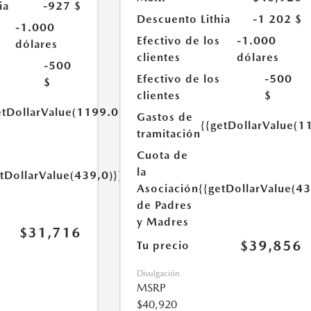
ia
-927 $
Descuento Lithia
-1 202 $
-1.000
Efectivo de los
-1.000
dólares
clientes
dólares
-500
Efectivo de los
-500
$
clientes
$
etDollarValue(1199.0)}}
Gastos de
{{getDollarValue(1
tramitación
Cuota de
la
etDollarValue(439,0)}}
Asociación
{{getDollarValue(43
de Padres
y Madres
$31,716
$39,856
Tu precio
Divulgación
MSRP
$40,920