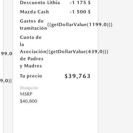
Descuento Lithia
-1 175 $
Mazda Cash
-1 500 $
Gastos de
{{getDollarValue(1199.0)}}
tramitación
Cuota de
la
Asociación
{{getDollarValue(439,0)}}
199.0)}}
de Padres
y Madres
$39,763
Tu precio
9,0)}}
Divulgación
MSRP
$40,800