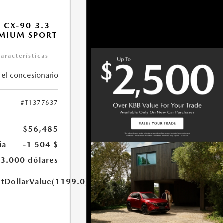
 CX-90 3.3
EMIUM SPORT
características
 el concesionario
#T1377637
$56,485
ia
-1 504 $
-3.000 dólares
etDollarValue(1199.0)}}