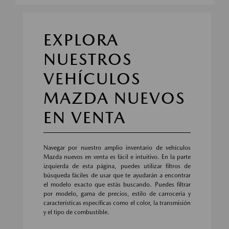
EXPLORA
NUESTROS
VEHÍCULOS
MAZDA NUEVOS
EN VENTA
Navegar por nuestro amplio inventario de vehículos
Mazda nuevos en venta es fácil e intuitivo. En la parte
izquierda de esta página, puedes utilizar filtros de
búsqueda fáciles de usar que te ayudarán a encontrar
el modelo exacto que estás buscando. Puedes filtrar
por modelo, gama de precios, estilo de carrocería y
características específicas como el color, la transmisión
y el tipo de combustible.