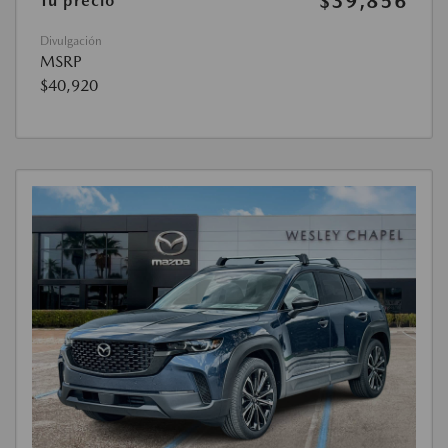
$39,856
Tu precio
Divulgación
MSRP
$40,920