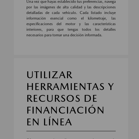
Una vez que hayas establecido tus preferencias, navega
por las imágenes de alta calidad y las descripciones
detalladas de cada vehículo. Cada listado incluye
información esencial como el kilometraje, las
especificaciones del motor y las características
interiores, para que tengas todos los detalles
necesarios para tomar una decisión informada.
UTILIZAR
HERRAMIENTAS Y
RECURSOS DE
FINANCIACIÓN
EN LÍNEA