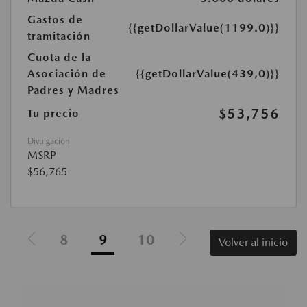
Gastos de
{{getDollarValue(1199.0)}}
tramitación
Cuota de la
Asociación de
{{getDollarValue(439,0)}}
Padres y Madres
$53,756
Tu precio
Divulgación
MSRP
$56,765
8
9
10
Volver al inicio