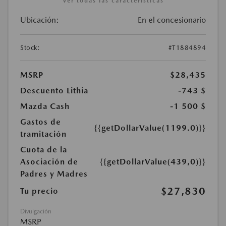
Ver todas las características
Ubicación:
En el concesionario
Stock:
#T1884894
MSRP
$28,435
Descuento Lithia
-743 $
Mazda Cash
-1 500 $
Gastos de
{{getDollarValue(1199.0)}}
tramitación
Cuota de la
Asociación de
{{getDollarValue(439,0)}}
Padres y Madres
$27,830
Tu precio
Divulgación
MSRP