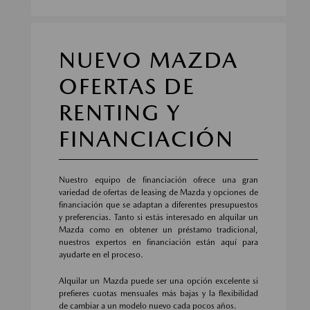
NUEVO MAZDA
OFERTAS DE
RENTING Y
FINANCIACIÓN
Nuestro equipo de financiación ofrece una gran
variedad de ofertas de leasing de Mazda y opciones de
financiación que se adaptan a diferentes presupuestos
y preferencias. Tanto si estás interesado en alquilar un
Mazda como en obtener un préstamo tradicional,
nuestros expertos en financiación están aquí para
ayudarte en el proceso.
Alquilar un Mazda puede ser una opción excelente si
prefieres cuotas mensuales más bajas y la flexibilidad
de cambiar a un modelo nuevo cada pocos años.