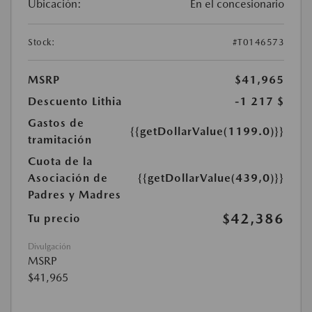
Ubicación:
En el concesionario
Stock:
#T0146573
MSRP
$41,965
Descuento Lithia
-1 217 $
Gastos de
{{getDollarValue(1199.0)}}
tramitación
Cuota de la
Asociación de
{{getDollarValue(439,0)}}
Padres y Madres
$42,386
Tu precio
Divulgación
MSRP
$41,965