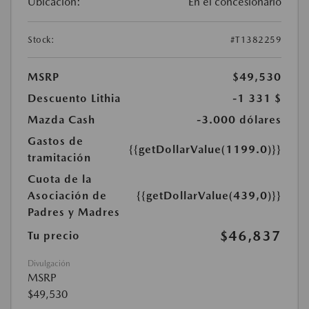
Ubicación:
En el concesionario
Stock:
#T1382259
MSRP
$49,530
Descuento Lithia
-1 331 $
Mazda Cash
-3.000 dólares
Gastos de
{{getDollarValue(1199.0)}}
tramitación
Cuota de la
Asociación de
{{getDollarValue(439,0)}}
Padres y Madres
$46,837
Tu precio
Divulgación
MSRP
$49,530