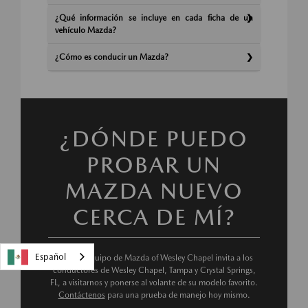
¿Qué información se incluye en cada ficha de un
vehículo Mazda?
¿Cómo es conducir un Mazda?
¿DÓNDE PUEDO
PROBAR UN
MAZDA NUEVO
CERCA DE MÍ?
Español
Nuestro equipo de Mazda of Wesley Chapel invita a los
conductores de Wesley Chapel, Tampa y Crystal Springs,
FL, a visitarnos y ponerse al volante de su modelo favorito.
Contáctenos
para una prueba de manejo hoy mismo.