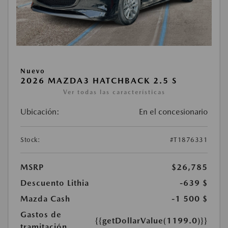
Nuevo
2026 MAZDA3 HATCHBACK 2.5 S
Ver todas las características
Ubicación:
En el concesionario
Stock:
#T1876331
MSRP
$26,785
Descuento Lithia
-639 $
Mazda Cash
-1 500 $
Gastos de
{{getDollarValue(1199.0)}}
tramitación