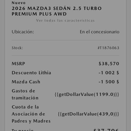
Nuevo
2026 MAZDA3 SEDÁN 2.5 TURBO
PREMIUM PLUS AWD
Ver todas las características
Ubicación:
En el concesionario
Stock:
#T1876063
MSRP
$38,570
Descuento Lithia
-1 002 $
Mazda Cash
-1 500 $
Gastos de
{{getDollarValue(1199.0)}}
tramitación
Cuota de la
Asociación de
{{getDollarValue(439,0)}}
Padres y Madres
Tu precio