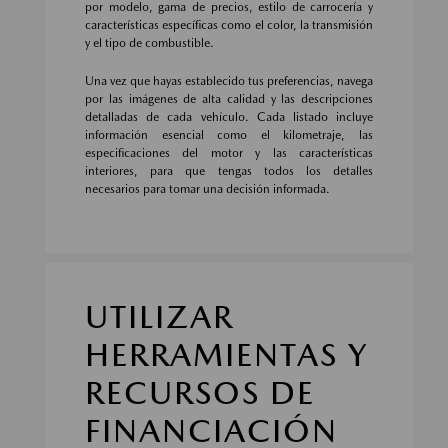
por modelo, gama de precios, estilo de carrocería y
características específicas como el color, la transmisión
y el tipo de combustible.
Una vez que hayas establecido tus preferencias, navega
por las imágenes de alta calidad y las descripciones
detalladas de cada vehículo. Cada listado incluye
información esencial como el kilometraje, las
especificaciones del motor y las características
interiores, para que tengas todos los detalles
necesarios para tomar una decisión informada.
UTILIZAR
HERRAMIENTAS Y
RECURSOS DE
FINANCIACIÓN