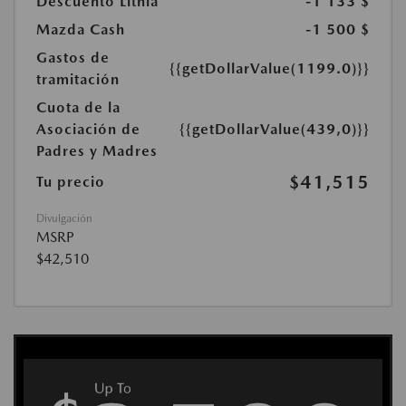
Descuento Lithia
-1 133 $
Mazda Cash
-1 500 $
Gastos de
{{getDollarValue(1199.0)}}
tramitación
Cuota de la
Asociación de
{{getDollarValue(439,0)}}
Padres y Madres
$41,515
Tu precio
Divulgación
MSRP
$42,510