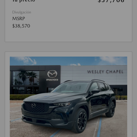
$37,706
Divulgación
MSRP
$38,570