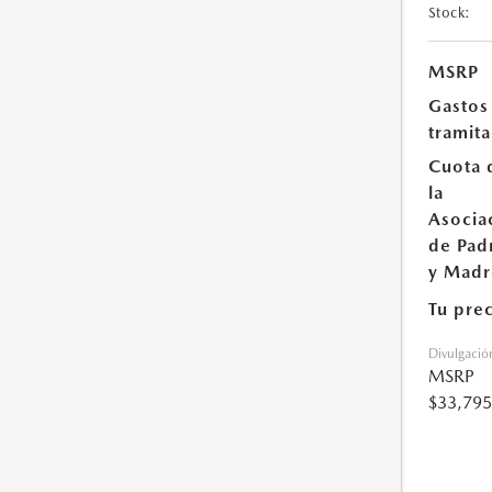
Stock:
MSRP
Gastos
tramit
Cuota 
la
Asocia
de Pad
y Madr
Tu pre
Divulgació
MSRP
$33,795