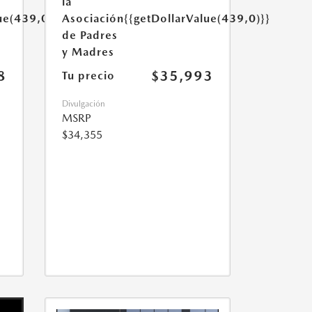
la
ue(439,0)}}
Asociación
{{getDollarValue(439,0)}}
de Padres
y Madres
8
$35,993
Tu precio
Divulgación
MSRP
$34,355