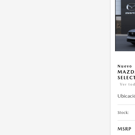
Nuevo
MAZDA
SELEC
Ver tod
Ubicaci
Stock:
MSRP