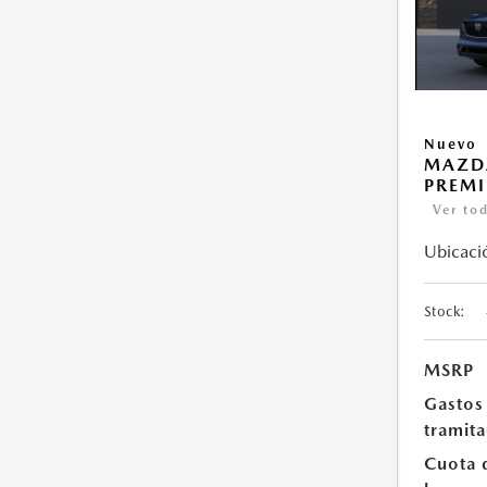
Nuevo
MAZDA
PREM
Ver tod
Ubicaci
Stock:
MSRP
Gastos
tramit
Cuota 