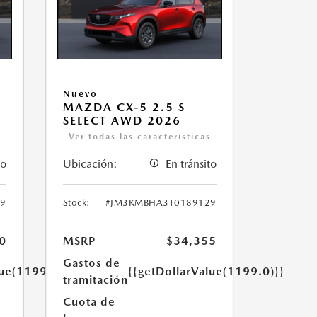
Nuevo
MAZDA CX-5 2.5 S
SELECT AWD 2026
s
Ver todas las características
to
Ubicación:
En tránsito
9
Stock:
#JM3KMBHA3T0189129
0
MSRP
$34,355
Gastos de
lue(1199.0)}}
{{getDollarValue(1199.0)}}
tramitación
Cuota de