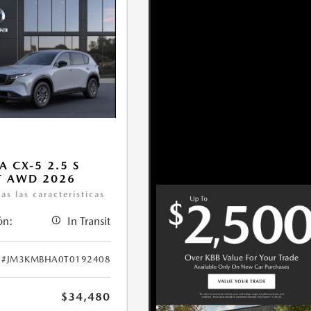
 CX-5 2.5 S
T AWD 2026
as las características
ón:
In Transit
#JM3KMBHA0T0192408
$34,480