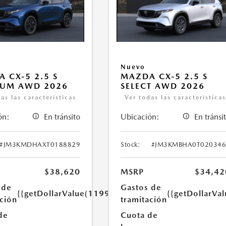
Nuevo
 CX-5 2.5 S
MAZDA CX-5 2.5 S
IUM AWD 2026
SELECT AWD 2026
as las características
Ver todas las característica
ón:
En tránsito
Ubicación:
En tránsi
#JM3KMDHAXT0188829
Stock:
#JM3KMBHA0T020346
$38,620
MSRP
$34,42
 de
Gastos de
{{getDollarValue(1199.0)}}
{{getDollarVa
ación
tramitación
de
Cuota de