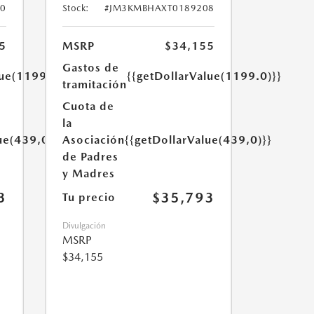
0
Stock:
#JM3KMBHAXT0189208
5
MSRP
$34,155
Gastos de
lue(1199.0)}}
{{getDollarValue(1199.0)}}
tramitación
Cuota de
la
ue(439,0)}}
Asociación
{{getDollarValue(439,0)}}
de Padres
y Madres
3
$35,793
Tu precio
Divulgación
MSRP
$34,155