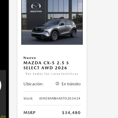
Nuevo
MAZDA CX-5 2.5 S
SELECT AWD 2026
Ver todas las características
Ubicación:
En tránsito
Stock:
#JM3KMBHA0T0203424
MSRP
$34,480