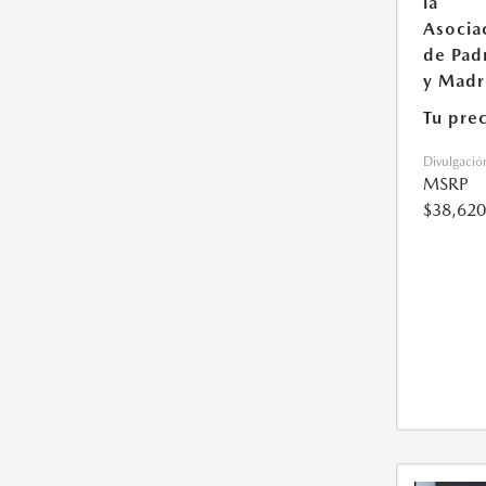
la
Asocia
de Pad
y Madr
Tu pre
Divulgació
MSRP
$38,620