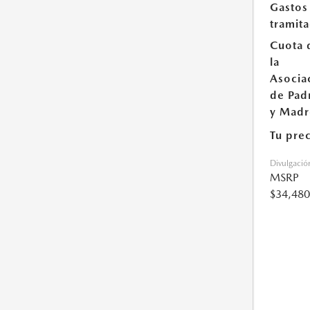
Gastos
tramit
Cuota 
la
Asocia
de Pad
y Madr
Tu pre
Divulgació
MSRP
$34,480