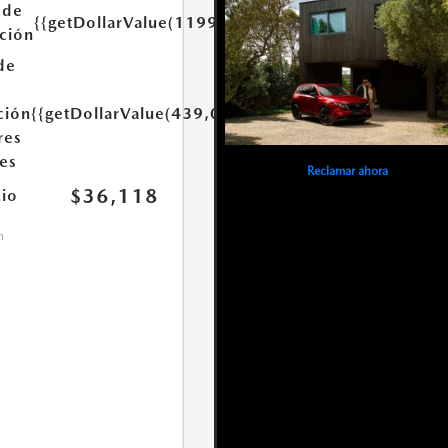
 de
{{getDollarValue(1199.0)}}
ación
de
ción
{{getDollarValue(439,0)}}
res
es
Reclamar ahora
$36,118
cio
n