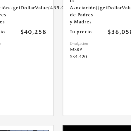
la
ción
{{getDollarValue(439.0)}}
Asociación
{{getDollarVal
res
de Padres
es
y Madres
$40,258
$36,05
cio
Tu precio
n
Divulgación
MSRP
$34,420