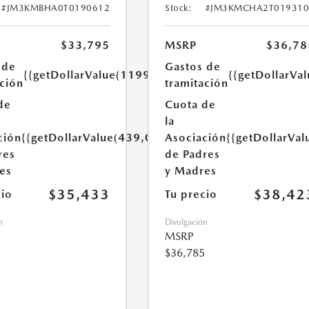
#JM3KMBHA0T0190612
Stock:
#JM3KMCHA2T019310
$33,795
MSRP
$36,78
 de
Gastos de
{{getDollarValue(1199.0)}}
{{getDollarVa
ación
tramitación
de
Cuota de
la
ción
{{getDollarValue(439,0)}}
Asociación
{{getDollarVal
res
de Padres
es
y Madres
$35,433
$38,42
cio
Tu precio
n
Divulgación
MSRP
$36,785