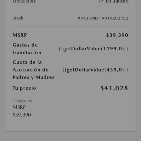
Ubicación:
En tránsito
Stock:
#JM3KMDHA9T0202932
MSRP
$39,390
Gastos de
{{getDollarValue(1199.0)}}
tramitación
Cuota de la
Asociación de
{{getDollarValue(439,0)}}
Padres y Madres
$41,028
Tu precio
Divulgación
MSRP
$39,390