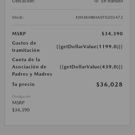
Ubicación:
En tránsito
Stock:
#JM3KMBHA0T0203472
MSRP
$34,390
Gastos de
{{getDollarValue(1199.0)}}
tramitación
Cuota de la
Asociación de
{{getDollarValue(439,0)}}
Padres y Madres
$36,028
Tu precio
Divulgación
MSRP
$34,390