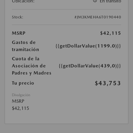
Ubicación:
En tránsito
Stock:
#JM3KMEHA6T0190440
MSRP
$42,115
Gastos de
{{getDollarValue(1199.0)}}
tramitación
Cuota de la
Asociación de
{{getDollarValue(439,0)}}
Padres y Madres
$43,753
Tu precio
Divulgación
MSRP
$42,115