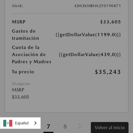
Stock:
#JM3KMBHA2T0190871
MSRP
$33,605
Gastos de
{{getDollarValue(1199.0)}}
tramitación
Cuota de la
Asociación de
{{getDollarValue(439,0)}}
Padres y Madres
$35,243
Tu precio
Divulgación
MSRP
$33,605
Español
6
7
8
Volver al inicio