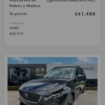
Asociación de
{{getDollarValue(439,0)}}
Padres y Madres
$41,488
Tu precio
Divulgación
MSRP
$40,910