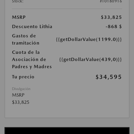
Stock:
#T0180916
MSRP
$33,825
Descuento Lithia
-868 $
Gastos de
{{getDollarValue(1199.0)}}
tramitación
Cuota de la
Asociación de
{{getDollarValue(439,0)}}
Padres y Madres
$34,595
Tu precio
Divulgación
MSRP
$33,825