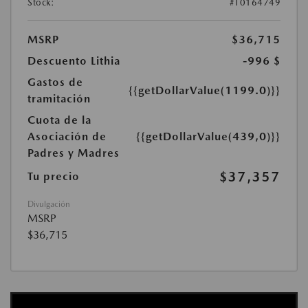
Stock:
#T0164749
MSRP
$36,715
Descuento Lithia
-996 $
Gastos de
{{getDollarValue(1199.0)}}
tramitación
Cuota de la
Asociación de
{{getDollarValue(439,0)}}
Padres y Madres
$37,357
Tu precio
Divulgación
MSRP
$36,715