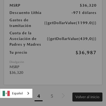
MSRP
$36,320
Descuento Lithia
-971 dólares
Gastos de
{{getDollarValue(1199.0)}}
tramitación
Cuota de la
Asociación de
{{getDollarValue(439,0)}}
Padres y Madres
$36,987
Tu precio
Divulgación
MSRP
$36,320
Español
3
4
5
Volver al inicio