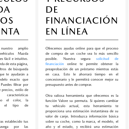
DA
DE
VOS
FINANCIACIÓN
ENTA
EN LÍNEA
nuestro amplio
Ofrecemos ayudas online para que el proceso
vehículos Mazda
de compra de un coche sea lo más sencillo
s fácil e intuitivo.
posible. Nuestra segura
solicitud de
erda de esta página,
financiación
online te permite obtener la
filtros de búsqueda
preaprobación de un préstamo mientras estás
 que te ayudarán a
en casa. Esto le ahorrará tiempo en el
odelo exacto que
concesionario y le permitirá conocer mejor su
Puedes filtrar por
presupuesto antes de comprar.
precios, estilo de
características
Otra valiosa herramienta que ofrecemos es la
mo el color, la
función Valore su permuta. Si quieres cambiar
 y el tipo de
tu vehículo actual, esta herramienta te
proporciona una estimación instantánea de su
valor de canje. Introduzca información básica
as establecido tus
sobre su coche, como la marca, el modelo, el
 navega por las
año y el estado, y recibirá una estimación