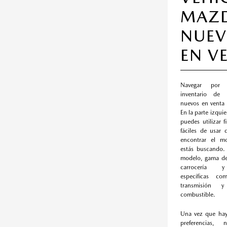
MAZ
NUE
EN V
Navegar por 
inventario de 
nuevos en venta e
En la parte izqui
puedes utilizar 
fáciles de usar
encontrar el m
estás buscando. 
modelo, gama de 
carrocería y 
específicas co
transmisión
combustible.
Una vez que hay
preferencias,