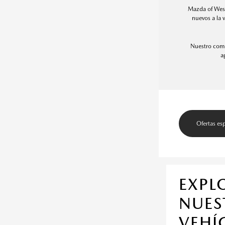
Mazda of Wesl
nuevos a la 
Nuestro compr
a
Ofertas es
EXPL
NUES
VEHÍ