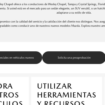
ey Chapel ofrece a los conductores de Wesley Chapel, Tampa y Crystal Springs, Flori
venta. Si usted está en el mercado para un sedán elegante, un SUV versátil, o un hat
adaptarse a su estilo de vida.
omiso con la calidad del servicio y la satisfacción del cliente nos distingue. Nos a
gradable como conducir uno de nuestros nuevos modelos Mazda. Explora nuestro amp
peciales en vehículos nuevos
Solicita una preaprobación
ORA
UTILIZAR
TROS
HERRAMIENTAS
CULOS
Y RECURSOS